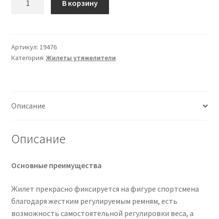
В корзину
товара
Жилет
утяжелительный
1-
Артикул:
19476
Категория:
Жилеты утяжелители
10
кг,
(универсальный
размер)
Описание
RUNNER
Описание
Основные преимущества
Жилет прекрасно фиксируется на фигуре спортсмена
благодаря жестким регулируемым ремням, есть
возможность самостоятельной регулировки веса, а