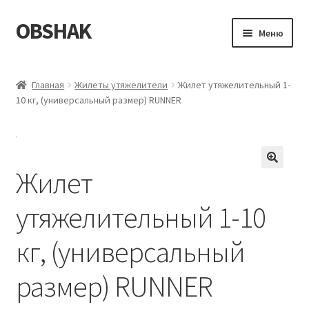
OBSHAK
Перейти
Перейти
Меню
к
к
навигации
содержимому
Главная
Главная
Жилеты утяжелители
Жилет утяжелительный 1-
10 кг, (универсальный размер) RUNNER
Категории
Корзина
Жилет
Магазин
утяжелительный 1-10
Мой аккаунт
кг, (универсальный
Оформление заказа
размер) RUNNER
Пример страницы