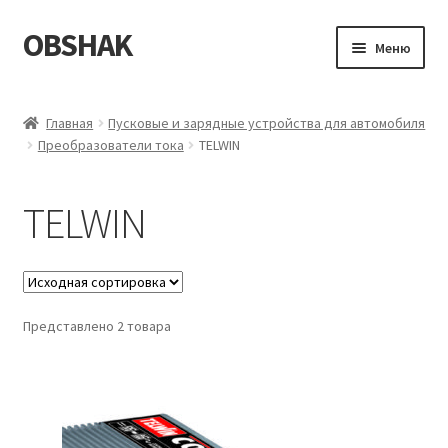
OBSHAK
Перейти
Перейти
Меню
к
к
навигации
содержимому
Главная
Главная
Пусковые и зарядные устройства для автомобиля
Преобразователи тока
TELWIN
Категории
Корзина
TELWIN
Магазин
Мой аккаунт
Представлено 2 товара
Оформление заказа
Пример страницы