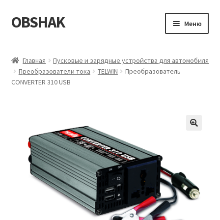
OBSHAK
Перейти
Перейти
Меню
к
к
навигации
содержимому
Главная
Главная
Пусковые и зарядные устройства для автомобиля
Преобразователи тока
TELWIN
Преобразователь
Категории
CONVERTER 310 USB
Корзина
Магазин
Мой аккаунт
Оформление заказа
Пример страницы