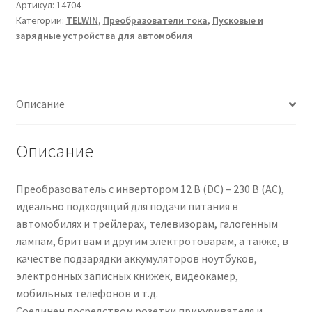
310
Артикул:
14704
Категории:
TELWIN
,
Преобразователи тока
,
Пусковые и
USB
зарядные устройства для автомобиля
Описание
Описание
Преобразователь с инвертором 12 В (DC) – 230 В (AC),
идеально подходящий для подачи питания в
автомобилях и трейлерах, телевизорам, галогенным
лампам, бритвам и другим электротоварам, а также, в
качестве подзарядки аккумуляторов ноутбуков,
электронных записных книжек, видеокамер,
мобильных телефонов и т.д.
Соединен посредством розетки прикуривателя и