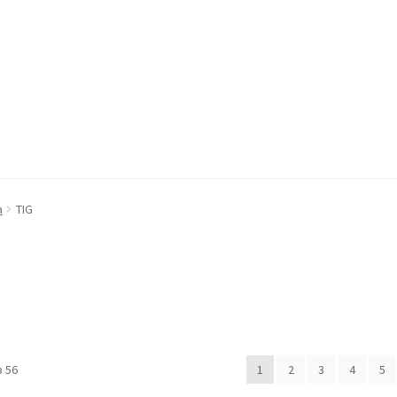
ккаунт
Оформление заказа
Пример страницы
а
TIG
 56
1
2
3
4
5