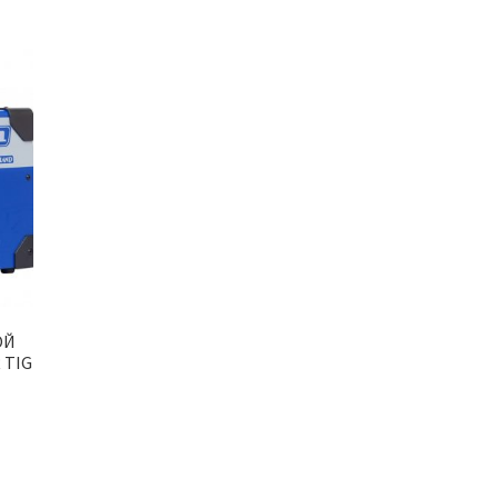
ОЙ
 TIG