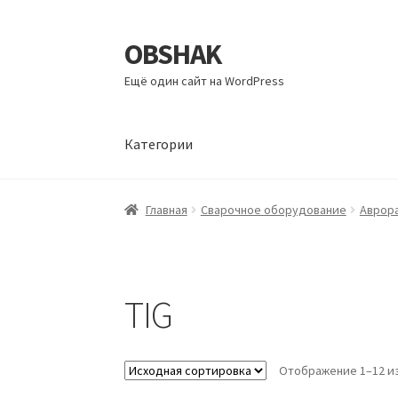
OBSHAK
Перейти
Перейти
к
к
Ещё один сайт на WordPress
навигации
содержимому
Категории
Главная
Категории
Корзина
Магазин
Мой а
Главная
Сварочное оборудование
Аврор
TIG
Отображение 1–12 из