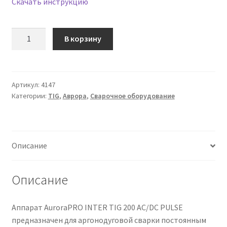
Скачать инструкцию
Количество
В корзину
товара
АППАРАТ
АРГОНОДУГОВОЙ
СВАРКИ
Артикул:
4147
Категории:
TIG
,
Аврора
,
Сварочное оборудование
AURORAPRO
INTER
TIG
200
Описание
AC/DC
PULSE
Описание
Аппарат AuroraPRO INTER TIG 200 AC/DC PULSE
предназначен для аргонодуговой сварки постоянным