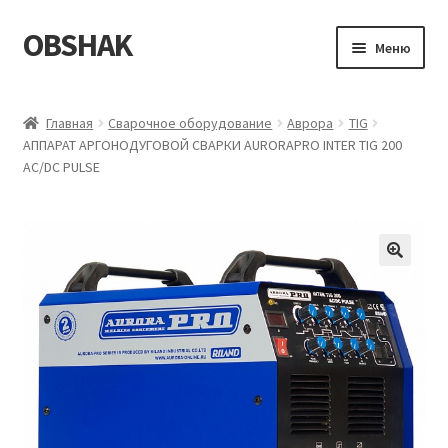
OBSHAK
Перейти
Перейти
Меню
к
к
навигации
содержимому
Главная
Главная
Сварочное оборудование
Аврора
TIG
АППАРАТ АРГОНОДУГОВОЙ СВАРКИ AURORAPRO INTER TIG 200
Категории
AC/DC PULSE
Корзина
Магазин
Мой аккаунт
Оформление заказа
Пример страницы