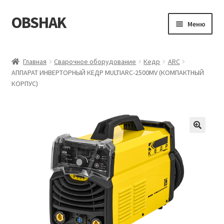
OBSHAK
Перейти
Перейти
Меню
к
к
навигации
содержимому
Главная
Главная
Сварочное оборудование
Кедр
ARC
АППАРАТ ИНВЕРТОРНЫЙ КЕДР MULTIARC-2500MV (КОМПАКТНЫЙ
Категории
КОРПУС)
Корзина
Магазин
Мой аккаунт
Оформление заказа
Пример страницы