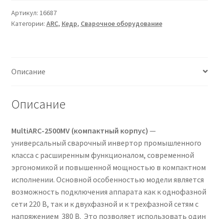
КЕДР
Артикул:
16687
Категории:
ARC
,
Кедр
,
Сварочное оборудование
MULTIARC-
2500MV
(КОМПАКТНЫЙ
КОРПУС)
Описание
Описание
MultiARC-2500MV (компактный корпус)
—
универсальный сварочный инвертор промышленного
класса с расширенным функционалом, современной
эргономикой и повышенной мощностью в компактном
исполнении. Основной особенностью модели является
возможность подключения аппарата как к однофазной
сети 220 В, так и к двухфазной и к трехфазной сетям с
напряжением 380 В. Это позволяет использовать один