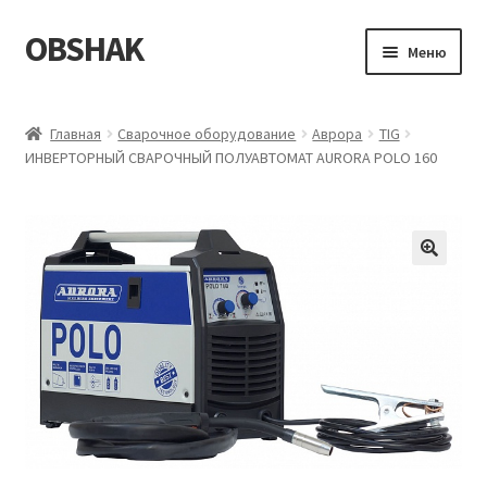
OBSHAK
Перейти
Перейти
Меню
к
к
навигации
содержимому
Главная
Главная
Сварочное оборудование
Аврора
TIG
ИНВЕРТОРНЫЙ СВАРОЧНЫЙ ПОЛУАВТОМАТ AURORA POLO 160
Категории
Корзина
Магазин
Мой аккаунт
Оформление заказа
Пример страницы