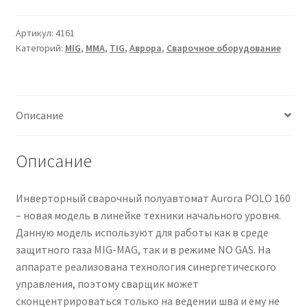
СВАРОЧНЫЙ
ПОЛУАВТОМАТ
Артикул:
4161
Категорий:
MIG
,
MMA
,
TIG
,
Аврора
,
Сварочное оборудование
AURORA
POLO
160
Описание
Описание
Инверторный сварочный полуавтомат Aurora POLO 160
– новая модель в линейке техники начального уровня.
Данную модель используют для работы как в среде
защитного газа MIG-MAG, так и в режиме NO GAS. На
аппарате реализована технология синергетического
управления, поэтому сварщик может
сконцентрироваться только на ведении шва и ему не