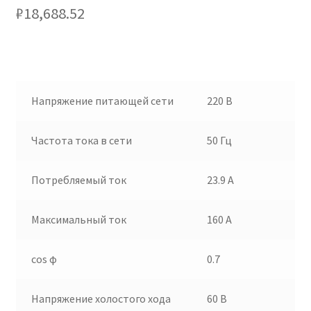
₽
18,688.52
Напряжение питающей сети
220 В
Частота тока в сети
50 Гц
Потребляемый ток
23.9 А
Максимальный ток
160 А
cos φ
0.7
Напряжение холостого хода
60 В