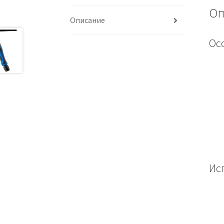
Оп
Описание
Ос
Ис