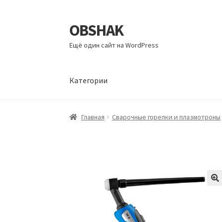
OBSHAK
Перейти
Перейти
к
к
Ещё один сайт на WordPress
навигации
содержимому
Категории
Главная
Категории
Корзина
Магазин
Мой а
Главная
Сварочные горелки и плазмотроны