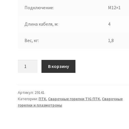
Подключение:
M12×1
Длина кабеля, м:
4
Вес, кг:
1,8
Количество
В корзину
товара
Горелка
TIG
TP
Артикул:
29141
Категории:
ПТК
,
Сварочные горелки TIG ПТК
,
Сварочные
9
горелки и плазмотроны
(M12x1)
4м
TBW0901-
04