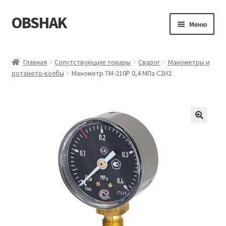
OBSHAK
Перейти
Перейти
Меню
к
к
навигации
содержимому
Главная
Главная
Сопутствующие товары
Сварог
Манометры и
ротаметр-колбы
Манометр ТМ-210Р 0,4 МПа С2Н2
Категории
Корзина
Магазин
Мой аккаунт
Оформление заказа
Пример страницы