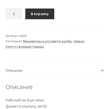
Количество
В корзину
товара
Манометр
ТМ-210Р
0,4
Артикул:
6639
Категории:
Манометры и ротаметр-колбы
,
Сварог
,
МПа
Сопутствующие товары
С2Н2
Описание
Описание
Рабочий газ Ацетилен
Диаметр корпуса, мм 50