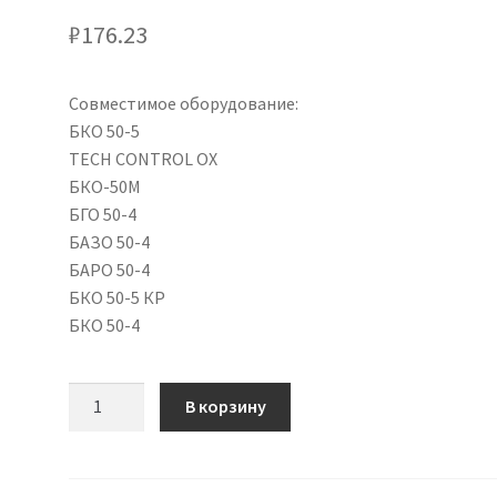
₽
176.23
Совместимое оборудование:
БКО 50-5
TECH CONTROL OX
БКО-50М
БГО 50-4
БАЗО 50-4
БАРО 50-4
БКО 50-5 КР
БКО 50-4
Количество
В корзину
товара
Манометр
ТМ-210Р