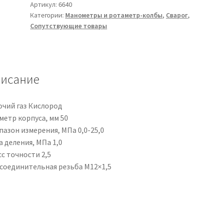
25,0
Артикул:
6640
Категории:
Манометры и ротаметр-колбы
,
Сварог
,
МПа
Сопутствующие товары
О2
исание
очий газ Кислород
метр корпуса, мм 50
пазон измерения, МПа 0,0-25,0
 деления, МПа 1,0
с точности 2,5
соединительная резьба М12×1,5