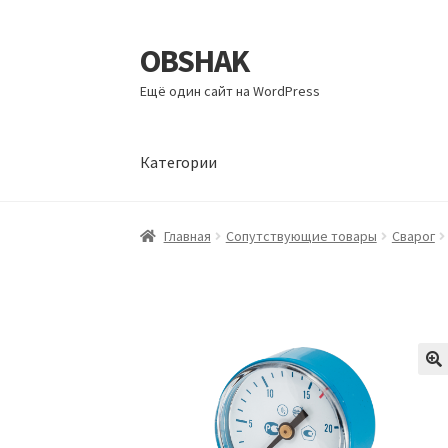
OBSHAK
Перейти
Перейти
к
к
Ещё один сайт на WordPress
навигации
содержимому
Категории
Главная
Категории
Корзина
Магазин
Мой а
Главная
Сопутствующие товары
Сварог