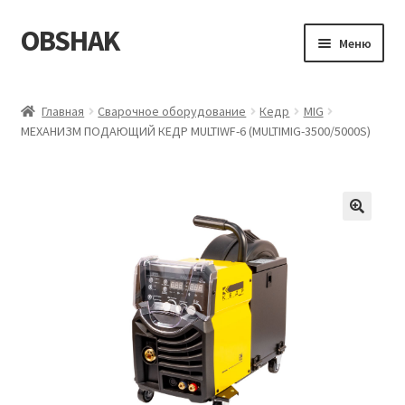
OBSHAK
Перейти
Перейти
Меню
к
к
навигации
содержимому
Главная
Главная
Сварочное оборудование
Кедр
MIG
МЕХАНИЗМ ПОДАЮЩИЙ КЕДР MULTIWF-6 (MULTIMIG-3500/5000S)
Категории
Корзина
Магазин
Мой аккаунт
Оформление заказа
Пример страницы