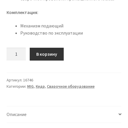
Комплектация:
Механизм подающий
Руководство по эксплуатации
Количество
В корзину
товара
МЕХАНИЗМ
ПОДАЮЩИЙ
КЕДР
Артикул:
16746
Категории:
MIG
,
Кедр
,
Сварочное оборудование
MULTIWF-
6
(MULTIMIG-
3500/5000S)
Описание