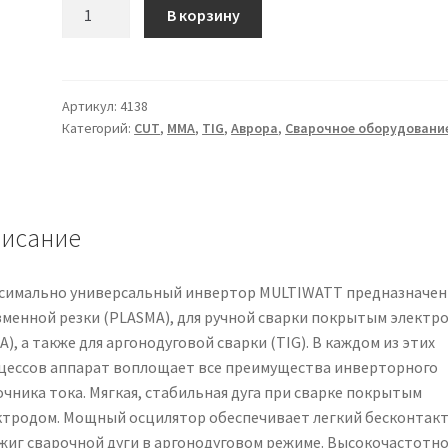
Количество
В корзину
товара
УНИВЕРСАЛЬНЫЙ
ИНВЕРТОР
ДЛЯ
Артикул:
4138
Категорий:
CUT
,
MMA
,
TIG
,
Аврора
,
Сварочное оборудовани
РЕЗКИ
И
СВАРКИ
AURORAPRO
MULTIWATT
исание
40-
160
симально универсальный инвертор MULTIWATT предназначен
зменной резки (PLASMA), для ручной сварки покрытым электр
), а также для аргонодуговой сварки (TIG). В каждом из этих
цессов аппарат воплощает все преимущества инверторного
очника тока. Мягкая, стабильная дуга при сварке покрытым
ктродом. Мощный осцилятор обеспечивает легкий бесконтак
жиг сварочной дуги в аргонодуговом режиме. Высокочастотн