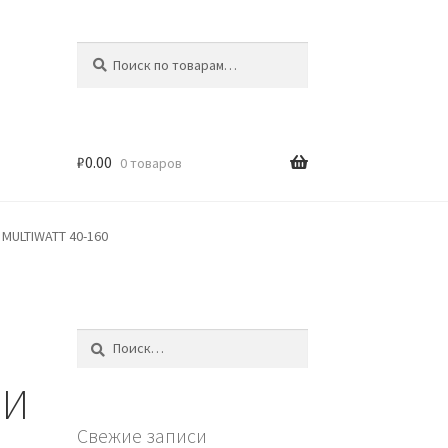
Искать:
Поиск
₽
0.00
0 товаров
ULTIWATT 40-160
Найти:
 И
Свежие записи