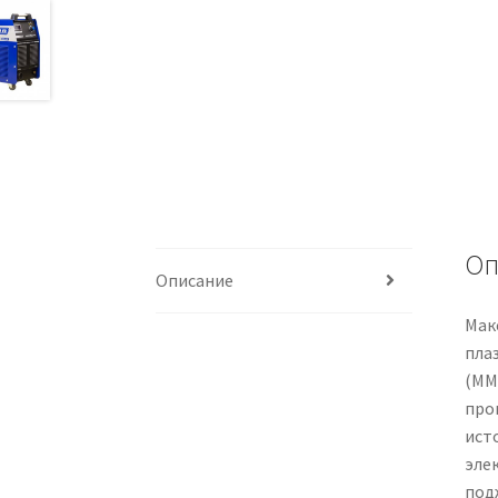
Оп
Описание
Мак
пла
(ММА
про
ист
эле
под