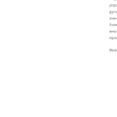
упр
дуг
зна
Уни
мно
про
Осо