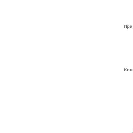
При
Ком