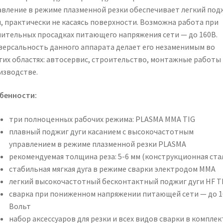
авление в режиме плазменной резки обеспечивает легкий под
и, практически не касаясь поверхности. Возможна работа при
чительных просадках питающего напряжения сети — до 160В.
версальность данного аппарата делает его незаменимым во
гих областях: автосервис, строительство, монтажные работы 
изводстве.
бенности:
три полноценных рабочих режима: PLASMA MMA TIG
плавный поджиг дуги касанием с высокочастотным
управлением в режиме плазменной резки PLASMA
рекомендуемая толщина реза: 5-6 мм (конструкционная ста
стабильная мягкая дуга в режиме сварки электродом MMA
легкий высокочастотный бесконтактный поджиг дуги HF T
сварка при пониженном напряжении питающей сети — до 1
Вольт
набор аксессуаров для резки и всех видов сварки в комплек