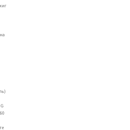
жиг
на
ль)
IG
60
те