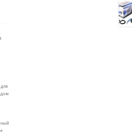
е
 для
одом
тный
ое