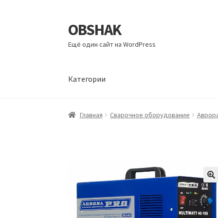
OBSHAK
Перейти
Перейти
к
к
Ещё один сайт на WordPress
навигации
содержимому
Категории
Главная
Категории
Корзина
Магазин
Мой а
Главная
Сварочное оборудование
Аврор