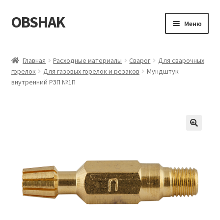
OBSHAK
Перейти
Перейти
Меню
к
к
навигации
содержимому
Главная
Главная
Расходные материалы
Сварог
Для сварочных
горелок
Для газовых горелок и резаков
Мундштук
Категории
внутренний РЗП №1П
Корзина
Магазин
Мой аккаунт
Оформление заказа
Пример страницы