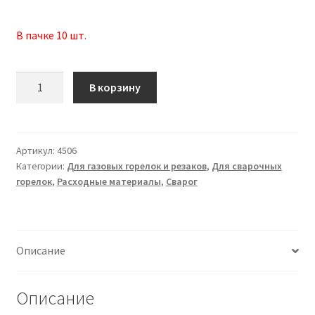
В пачке 10 шт.
Количество
В корзину
товара
Мундштук
внутренний
РЗП
Артикул:
4506
Категории:
Для газовых горелок и резаков
,
Для сварочных
№1П
горелок
,
Расходные материалы
,
Сварог
Описание
Описание