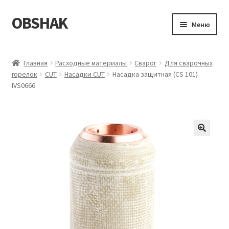
OBSHAK
Перейти
Перейти
Меню
к
к
навигации
содержимому
Главная
Главная
Расходные материалы
Сварог
Для сварочных
горелок
CUT
Насадки CUT
Насадка защитная (CS 101)
Категории
IVS0666
Корзина
Магазин
Мой аккаунт
Оформление заказа
Пример страницы