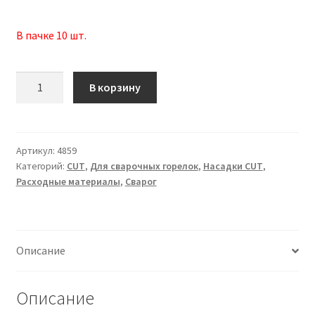
В пачке 10 шт.
Количество
В корзину
товара
Насадка
защитная
(CS
Артикул:
4859
Категорий:
CUT
,
Для сварочных горелок
,
Насадки CUT
,
101)
Расходные материалы
,
Сварог
IVS0666
Описание
Описание