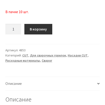
В пачке 10 шт.
Количество
В корзину
товара
Насадка
защитная
(CS
Артикул:
4853
Категорий:
CUT
,
Для сварочных горелок
,
Насадки CUT
,
70)
Расходные материалы
,
Сварог
IVS0087
Описание
Описание