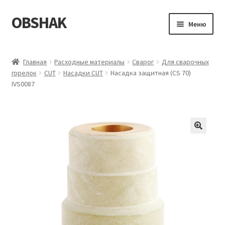
OBSHAK
Перейти
Перейти
Меню
к
к
навигации
содержимому
Главная
Главная
Расходные материалы
Сварог
Для сварочных
горелок
CUT
Насадки CUT
Насадка защитная (CS 70)
Категории
IVS0087
Корзина
Магазин
Мой аккаунт
Оформление заказа
Пример страницы