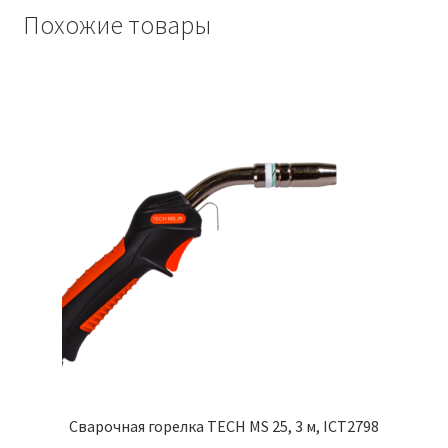
м,
Похожие товары
ICT2699-
sv001
Сварочная горелка TECH MS 25, 3 м, ICT2798