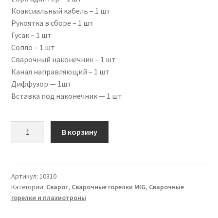
Коаксиальный кабель – 1 шт
Рукоятка в сборе – 1 шт
Гусак – 1 шт
Сопло – 1 шт
Сварочный наконечник – 1 шт
Канал направляющий – 1 шт
Диффузор — 1шт
Вставка под наконечник — 1 шт
Количество
В корзину
товара
Сварочная
горелка
PRO
Артикул:
10310
Категории:
Сварог
,
Сварочные горелки MIG
,
Сварочные
MS
горелки и плазмотроны
24,
4