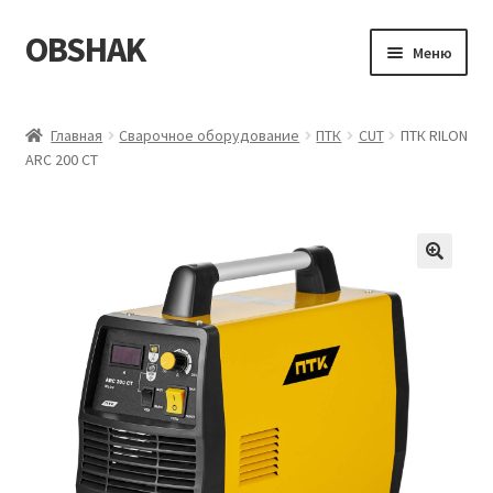
OBSHAK
Перейти
Перейти
Меню
к
к
навигации
содержимому
Главная
Главная
Сварочное оборудование
ПТК
CUT
ПТК RILON
ARC 200 СТ
Категории
Корзина
Магазин
Мой аккаунт
Оформление заказа
Пример страницы