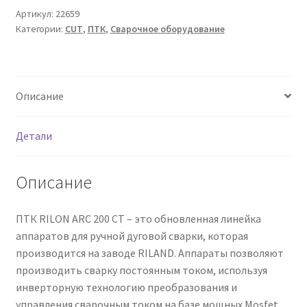
ARC
Артикул:
22659
Категории:
CUT
,
ПТК
,
Сварочное оборудование
200
СТ
Описание
Детали
Описание
ПТК RILON ARC 200 СТ – это обновленная линейка
аппаратов для ручной дуговой сварки, которая
производится на заводе RILAND. Аппараты позволяют
производить сварку постоянным током, используя
инверторную технологию преобразования и
управления сварочным током на базе мощных Mosfet