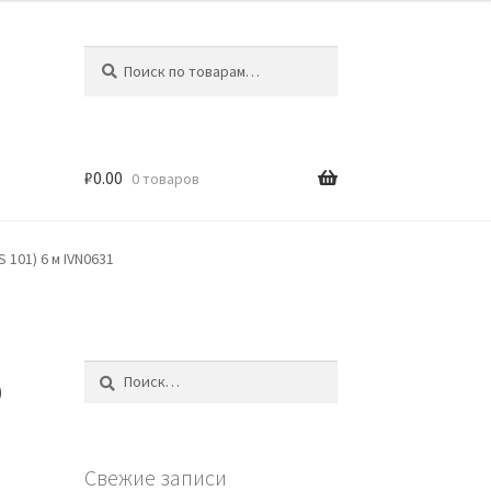
Искать:
Поиск
₽
0.00
0 товаров
 101) 6 м IVN0631
р
Найти:
Свежие записи