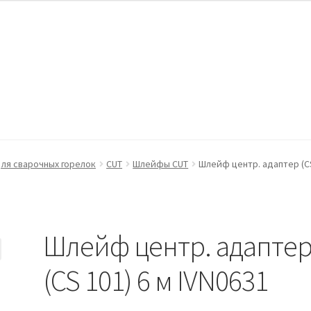
ккаунт
Оформление заказа
Пример страницы
ля сварочных горелок
CUT
Шлейфы CUT
Шлейф центр. адаптер (CS
Шлейф центр. адапте
(CS 101) 6 м IVN0631