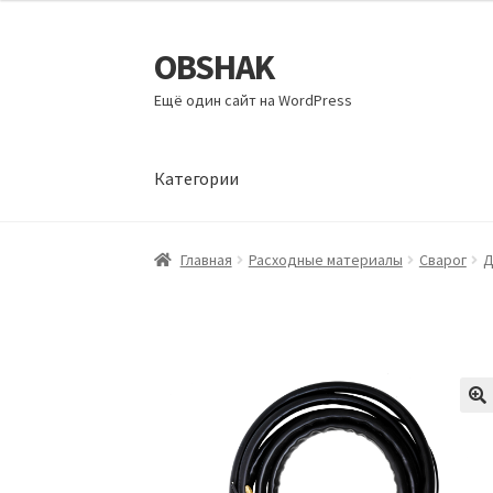
OBSHAK
Перейти
Перейти
к
к
Ещё один сайт на WordPress
навигации
содержимому
Категории
Главная
Категории
Корзина
Магазин
Мой а
Главная
Расходные материалы
Сварог
Д