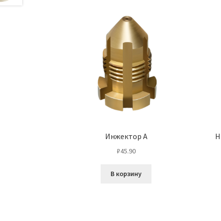
Инжектор А
Н
₽
45.90
В корзину