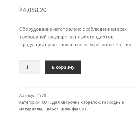
₽
4,058.20
Оборудование изготовлено с соблюдением всех
требований государственных стандартов.
Продукция представлена во всех регионах России.
Количество
В корзину
товара
Шлейф
центр.
адаптер
Артикул:
4879
Категорий:
CUT
,
Для сварочных горелок
,
Расходные
(CS
материалы
,
Сварог
,
Шлейфы CUT
101)
6
м
IVN0631