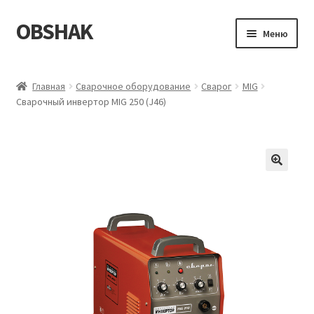
OBSHAK
Перейти
Перейти
Меню
к
к
навигации
содержимому
Главная
Главная
Сварочное оборудование
Сварог
MIG
Сварочный инвертор MIG 250 (J46)
Категории
Корзина
Магазин
Мой аккаунт
Оформление заказа
Пример страницы