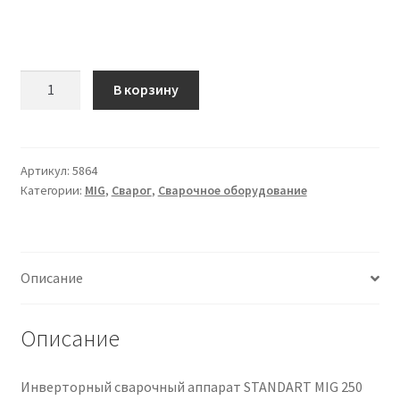
Количество
В корзину
товара
Сварочный
инвертор
MIG
Артикул:
5864
Категории:
MIG
,
Сварог
,
Сварочное оборудование
250
(J46)
Описание
Описание
Инверторный сварочный аппарат STANDART MIG 250